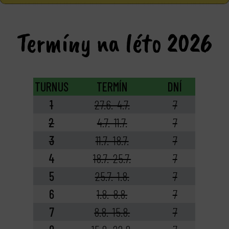
Termíny na léto 2026
TURNUS
TERMÍN
DNÍ
1
27.6.-4.7.
7
2
4.7.-11.7.
7
3
11.7.-18.7.
7
4
18.7.-25.7.
7
5
25.7.-1.8.
7
6
1.8.-8.8.
7
7
8.8.-15.8.
7