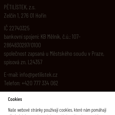
PĚTILÍSTEK, z.s.
Zelčín 1, 276 01 Hořín
IČ 22740325
bankovní spojení: KB Mělník, č.ú.: 107-
2864830297/0100
společnost zapsaná u Městského soudu v Praze,
spisová zn. L24357
E-mail:
info@petilistek.cz
Telefon: +420 777 334 062
Cookies
Ostatní informace
Naše webové stránky používají cookies, které nám pomáhají