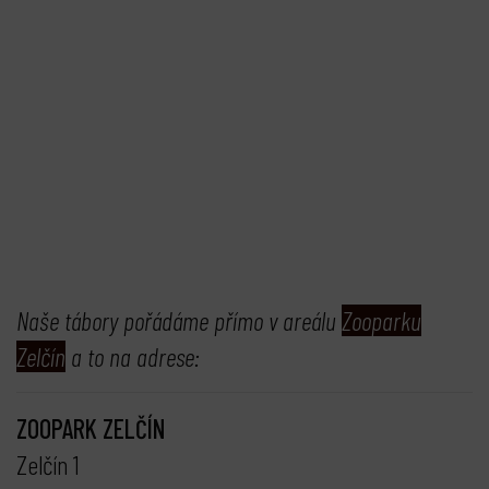
Naše tábory pořádáme přímo v areálu
Zooparku
Zelčín
a to na adrese:
ZOOPARK ZELČÍN
Zelčín 1