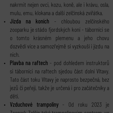
nakrmit nejen ovci, kozu, koně, ale i krávu, osla,
mulu, emu, klokana a další zelčínská zvířátka.
Jízda na koních
- chloubou zelčínského
zooparku je stádo fjordských koní - táborníci se
o tomto krásném plemenu a jeho chovu
dozvědí více a samozřejmě si vyzkouší i jízdu na
nich.
Plavba na raftech
- pod dohledem instruktorů
si táborníci na raftech sjedou část dolní Vltavy.
Tato část toku Vltavy je naprosto bezpečná, bez
jezů či peřejí, takže je určená i pro začátečníky a
děti.
Vzduchové trampolíny
- Od roku 2023 je
Zoopark Zelčín také trampolínovým centrem, ve