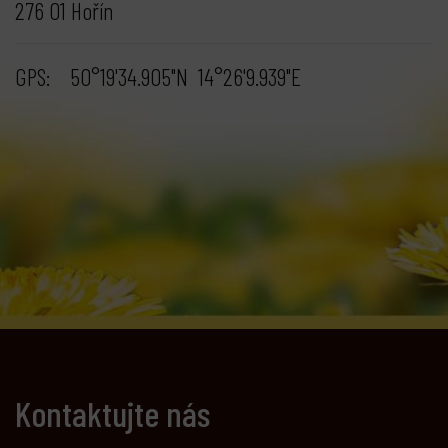
276 01 Hořín
GPS: 50°19'34.905"N 14°26'9.939"E
Kontaktujte nás